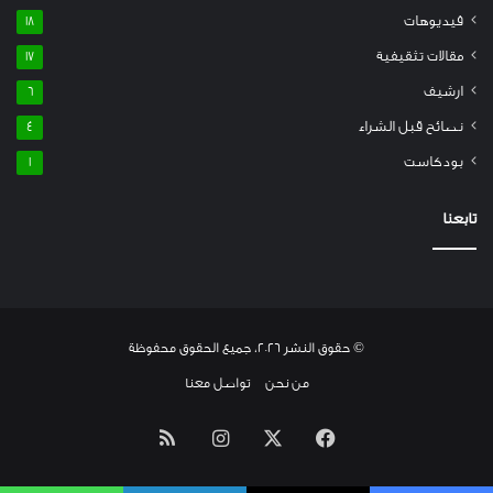
فيديوهات
18
مقالات تثقيفية
17
ارشيف
6
نصائح قبل الشراء
4
بودكاست
1
تابعنا
© حقوق النشر 2026، جميع الحقوق محفوظة
من نحن
تواصل معنا
فيسبوك
‫X
انستقرام
ملخص
الموقع