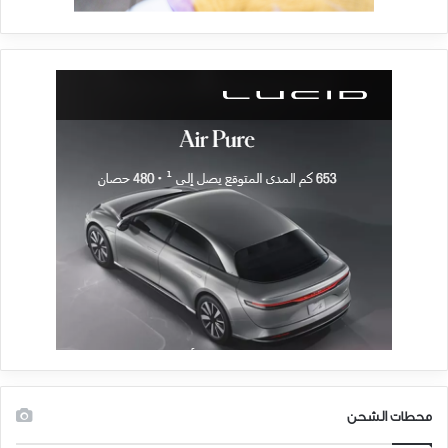
لذلك ، اختر سيارة كهربائية تشحن من 0 إلى الشحن الكامل في أقل وقت
ممكن.
وفقًا لمعايير الصناعة ، تشحن أفضل السيارات الكهربائية في الهند من 0 إلى
80 في المائة في غضون ساعة. في الأمثلة المذكورة أعلاه ، تقوم Kona بشحن
بطاريتها في 54 دقيقة ، أي من خلال شاحن تيار مستمر 100 كيلو واط. ساعات
Nexon EV Max تعمل لمدة 56 دقيقة بنسبة 0-80 في المائة عبر شاحن
سريع تقليدي بقدرة 50 كيلو وات ، بينما تقطع MG-ZS EV ذلك إلى 50
دقيقة فقط.
3. نوع السيارة الكهربائية
إذا كان هذا هو الجزء الأول من البحث في السيارات الكهربائية ، فيجب أن
تعلم أنه لا يوجد نوع واحد فقط من هذه المركبات في السوق.
تعمل EV كمصطلح شامل لما مجموعه أربعة أنواع من المركبات – تلك التي
تعمل بالكهرباء بالكامل ، وتلك التي تستخدم محرك IC مدعومًا بمحرك
كهربائي (يسمى Hybrid) ، والهجينة التي تحتوي على شحن إضافي ويمكن
محطات الشحن
بالتالي تشغيلها على المحرك وحدها ، وأخيرًا تلك التي نطلق عليها EVs