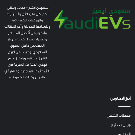
سعودي ايفيز – نجمع وننقل
لكم كل ما يتعلق بالسيارات
والمركبات الكهربائية
وتقنياتها الحديثة وآخر المقالات
والأخبار من أفضل المصادر
والخبراء بهدف خدمة جميع
المهتمين داخل السوق
السعودي. وحرصاً من فريق
العمل بسعودي ايفيز على
توخي الدقة مع السرعة في
نقل كل ما هو جديد ومهم في
عالم المركبات الكهربائية
أبرز العناوين
محطات الشحن
ورش تصليح
المنتدى