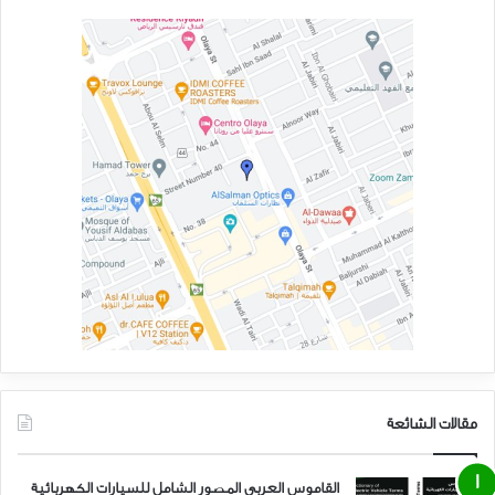
التي تعمل بخلايا الوقود مثل Toyota Mirai.
في حين أن مبدأ العمل العام هو نفسه في جميع الأنواع ، فإن التطبيق
العملي يختلف بطريقة مختلفة ولكل منها إيجابيات وسلبيات. يمكن
استخدام محرك هجين لزيادة عدد الأميال التي تقطعها سيارتك التي تعمل
بالبنزين ، في حين أن المحرك الهجين المزود بالكهرباء يمكنه استخدام
محرك IC ومحرك كهربائي بشكل منفصل في أوقات مختلفة ، مما يزيد من
خياراتك. يمكن تزويد مركبة تعمل بخلايا الوقود بالوقود بالهيدروجين في
غضون دقائق ، ولكن بعد ذلك ستواجه صعوبة في العثور على محطة للتزود
بالوقود بالهيدروجين في الهند. لذا اختر بحكمة حسب متطلباتك.
4. ماركة السيارة الشركة المصنعة
في حين أنه عامل حاسم ، لا ينبغي أن يكون هذا صعبًا للغاية بالنسبة لك
لاتخاذ قرار بشأنه. هذا بسبب وجود خيارات محدودة فقط للسيارات الكهربائية
في الهند حتى الآن ، واعتمادًا على ميزانيتك ، من المحتمل أنك لن تضطر إلى
مقالات الشائعة
الاختيار من بين خيارين. أفضل جزء ، جميع الأسماء الحالية معروفة وذات
سمعة طيبة وستقدم لك فقط أفضل المنتجات والخدمات.
القاموس العربي المصور الشامل للسيارات الكهربائية