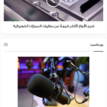
من
تتمتع MG-ZS EV أيضًا بمدى غزير يبلغ 461 كم في حالة الشحن الكامل.
بطاريات
بالطبع ، ينخفض أداء العالم الحقيقي ولكن لا يزال بإمكانك توقع تغطية أكثر
السيارات
من 400 كيلومتر في أي من هذه السيارات الكهربائية دون التوقف لشحن. هذا
الكهربائية
مسار سهل من دلهي إلى شيملا دفعة واحدة.
شرح الأنواع الأكثر شيوعًا من بطاريات السيارات الكهربائية
من ناحية أخرى ، إذا كنت عالقًا في سيارة كهربائية تقطع مسافة محدودة
فقط بشحنة كاملة ، فمن المحتمل أنك ستقضي الكثير من وقت سفرك ،
بودكاست
حسنًا ، لا تسافر. ببساطة لأن إعادة شحن السيارة الكهربائية ليس سهلاً مثل
التزود بالوقود أو الديزل. يستغرق الأمر وقتًا ، أكثر من ساعة حتى في أسرع
سيناريوهات الشحن. لذلك لا توجد طريقة لقيادة سيارة كهربائية دون
التخطيط المسبق لجدول الشحن الخاص بها. هذا يقودنا إلى النقطة التالية.
2. الشحن السريع
نظرًا لأن صانعي السيارات الكهربائية يسلطون الضوء في الغالب على النطاق
، فغالبًا ما يظل الناس يركزون عليه وينسون التحقق من هذا العنصر المهم
في EV. إذا قطعت سيارتك الكهربائية مسافات طويلة ولكنها تستغرق وقتًا
طويلاً لإعادة شحنها ، فلا يمكن أن تكون خطط سفرك تلقائية كما قد ترغب.