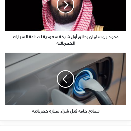
التالية. كما ذكرنا بين أقواس الأسعار المختلفة التي تقف فيها عروض EV
الحالية ، هناك فرصة كبيرة للحصول على واحدة ترضيك وكذلك ميزانيتك.
بالطبع ، سيتعين عليك إنفاق أكثر مما قد تنفقه على محرك IC ، ولكن من
الحقائق المعروفة أن EV تسترد هذه التكلفة مع وقت تشغيلها من خلال
توفيرك من النفقات الضخمة للتزود بالوقود. قم بالحسابات وتأكد من المبلغ
الذي يمكنك إنفاقه في البداية لتعظيم مكاسبك في المستقبل.