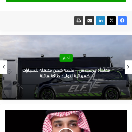
9. أنظمة مساعدة السائق
غالبًا ما تمثل السيارات الكهربائية هذه الأيام ذروة تكنولوجيا السيارات. هذا
يعني أنه يمكنك توقع رؤية العديد من الميزات الجديدة في ميزتك التالية ، بما
في ذلك نظام المعلومات والترفيه الكبير ، وخيارات الاتصال الأحدث ، والأهم
من ذلك ، أنظمة مساعدة السائق الأساسية. قد ترغب في التحقق من السيارة
الكهربائية التي تقدم أكثر بسعرها ، حيث ستساعدك بالتأكيد على قيادة
أكثر أمانًا وأسهل أثناء سفرك.
10. ميزات فاخرة
تعتمد السيارات الكهربائية إلى حد كبير على السعر ، وتوفر الكثير لتقدمه
لمن يبحثون عن الرفاهية داخل سياراتهم. من التحكم الفردي في المناخ إلى
أنظمة الإضاءة ، والمقاعد ذات التهوية ، ودعم الأوامر الصوتية ، والشحن
اللاسلكي وما إلى ذلك ، سمها ما شئت وليس من الممكن ألا تتمتع السيارة
الكهربائية في السوق بهذه الميزة.
11. السعر
كل شيء يعود إلى الأموال التي ترغب في إنفاقها على سيارتك الكهربائية