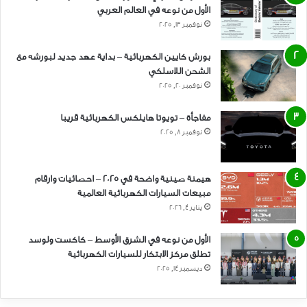
الأول من نوعه في العالم العربي
للحصول على تلميح ، اعلم أن Tata هو أحد اللاعبين الرئيسيين في النطاق
نوفمبر 13, 2025
السعري من 10 روبية لكح إلى 20 روبية لكح. تزين ماهيندرا هذه المساحة أيضًا
بورش كايين الكهربائية – بداية عهد جديد لبورشه مع
بتكلفة eVerito التي تقل عن 10 روبية لكح. ثم هناك لاعبون أجانب مثل
الشحن اللاسلكي
Hyundai و Kia و MG Motors ، الذين يقدمون سيارات كهربائية متميزة
نوفمبر 20, 2025
في حدود 20 روبية إلى 30 روبية لكح. تذهب أفضل العروض إلى ما يزيد عن 1
كرور روبية وتأتي من أمثال أودي وبي إم دبليو وبورش.
مفاجأة – تويوتا هايلكس الكهربائية قريبا
نوفمبر 8, 2025
5. الأداء
تتمتع السيارات الكهربائية بميزة كبيرة على البنزين أو الديزل هنا ، وذلك
هيمنة صينية واضحة في 2025 – احصائيات وارقام
بفضل عزم الدوران الفوري الذي يمكن أن تنتجه. ربما تكون قد شاهدت هذا
مبيعات السيارات الكهربائية العالمية
في العديد من سباقات السحب بين تسلا والسيارات عالية الأداء. إذن ، قد لا
يناير 4, 2026
يكون عزم الدوران هو جانب الأداء الذي سوف تقلق بشأنه. لكن ماذا عن
التفاصيل الأخرى؟
الأول من نوعه في الشرق الأوسط – كاكست ولوسد
تطلق مركز الابتكار للسيارات الكهربائية
ديسمبر 14, 2025
السرعة القصوى ، على سبيل المثال ، تختلف من EV إلى EV. في حين أن
للدراجات البخارية الكهربائية صورة كئيبة هنا ، يمكن للسيارات الكهربائية أن