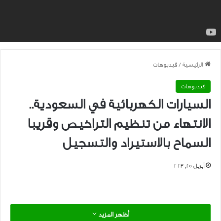
7. خدمة ما بعد البيع
مرة أخرى ، اختيار سهل بناءً على عدد قليل من العلامات التجارية المشهورة
في السوق. ومع ذلك ، حتى إذا كنت متأكدًا من جودة الخدمة على سيارتك
الكهربائية ، فقد ترغب في التحقق من موقع مراكز الخدمة والسهولة التي
يمكنك من خلالها الوصول إليها. إلى جانب ذلك ، سيكون من السهل معرفة
ما إذا كان التاجر أو العلامة التجارية يقدم المساعدة الطارئة على الطريق ، لأنه لا
يمكن بالضرورة إصلاح السيارات الكهربائية بواسطة ميكانيكي عادي في حالة
تعطلها.
8. تكلفة الصيانة
بناءً على جانب الخدمة الخاص بمركبتك الكهربائية ، يجب أن تعرف أيضًا مقدار
تكلفة صيانتها على المدى الطويل. اعلم أن تكلفة صيانة المركبات
الكهربائية ، بشكل عام ، أقل تكلفة من مركبات محركات IC نظرًا لوجود عدد
أقل بكثير من الأجزاء الميكانيكية قيد التشغيل. ومع ذلك ، سيكون من
المفيد جدًا على المدى الطويل الحصول على تحليل تفصيلي لوقت ومقدار
طلب مركبتك الكهربائية الخاصة بك.