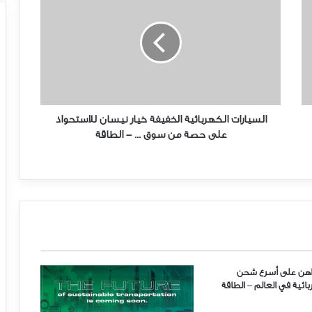
ل
س
ي
ا
ر
ا
ت
ا
ل
السيارات الكهربائية الخفيفة خيار نيسان للاستحواذ
ك
على حصة من سوق ... - الطاقة
ه
ر
ب
ا
ئ
ي
ة
ا
ل
اهن على أسرع شحن
خ
ائية في العالم – الطاقة
ف
ي