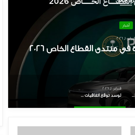
راة التالي
أخبار
نذ 15 ساعة
لي – شراكة لتوطين الصناعة
 المعرفة
فبراير 10, 2026
نافا و بنتلر – شراكة استراتيجية لبناء كفاءات سعودية
لوسد توقع اتفاقيات جديدة في منتدى القطاع الخاص ٢٠٢٦
ا