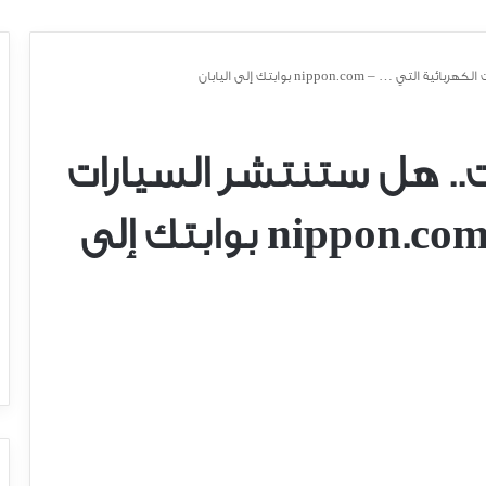
ل
ى
ح
ص
ة
م
ن
س
و
ق
.
.
.
-
ا
ل
ط
ا
ق
ة