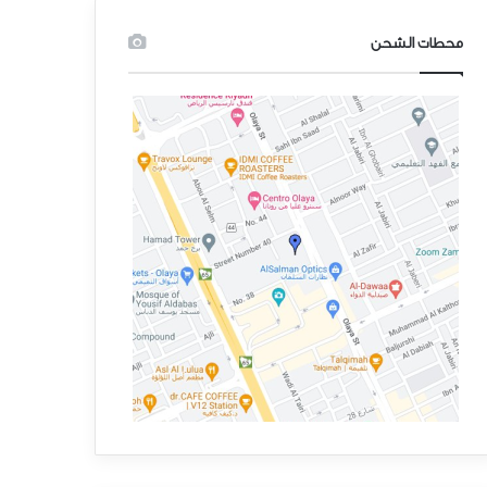
محطات الشحن
أخبار
منذ أسبوع واحد
نافا و بنتلر – شراكة استراتيجية ل