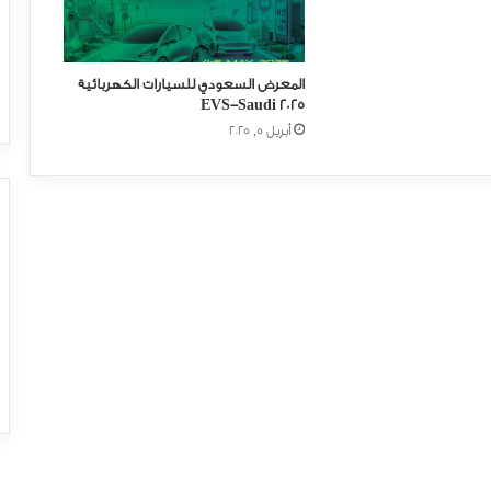
ف
ة
خ
المعرض السعودي للسيارات الكهربائية
ي
٢٠٢٥ EVS-Saudi
ا
أبريل 5, 2025
ر
ن
ي
س
ا
ن
ل
ل
ا
س
ت
ح
و
ا
ذ
ع