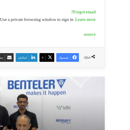
ب
و
ا
ب
ت
ك
إ
ل
ى
ا
ل
ي
ا
ب
ا
ن