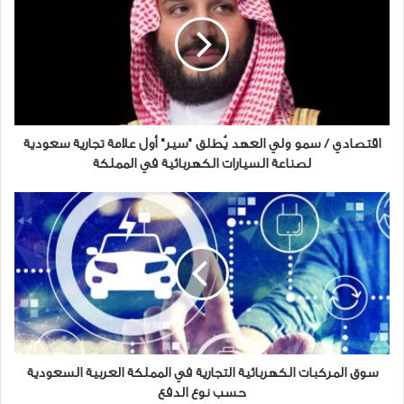
سمو
ولي
العهد
يُطلق
"سير"
أول
علامة
تجارية
اقتصادي / سمو ولي العهد يُطلق "سير" أول علامة تجارية سعودية
سعودية
لصناعة السيارات الكهربائية في المملكة
لصناعة
السيارات
سوق
الكهربائية
المركبات
في
الكهربائية
المملكة
التجارية
في
المملكة
العربية
السعودية
حسب
نوع
سوق المركبات الكهربائية التجارية في المملكة العربية السعودية
الدفع
حسب نوع الدفع