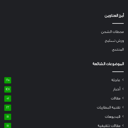
أبرز العناوين
محطات الشحن
ورش تصليح
المنتدى
الموضوعات الشائعة
عاجلة
165
أخبار
148
مقالات
51
تقنية البطاريات
22
فيديوهات
18
مقالات تثقيفية
17