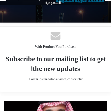
السعودية
روشن أسامة قباني، أنها قفزة في التطور التقني للمواصلات.
وأضاف أنها ثمرة تعاون بين روشن مع وزارة النقل في تمكين مثل هذه
التجارب الكفيلة بالرفع من مستوى جودة الحياة عبر مؤشرات مختلفة، مثل
تخفيف الازدحام، وتوفير فرص استخدام المواصلات لشرائح مختلفة، متابعا:
With Product You Purchase
“ما يحدث الآن هو جزء رئيسي مما تقدمه روشن عبر تجربتها المختلفة في
أنسنة التجربة المدنية وتطويع الآلة لخدمة الإنسان”.
Subscribe to our mailing list to get
the new updates!
مصدر
arabic.rt.com
Lorem ipsum dolor sit amet, consectetur.
اقتصادي
/