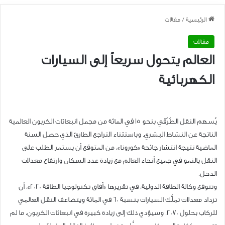
الرئيسية
/
مقالات
مقالات
العالم يتحول سريعاً إلى السيارات
الكهربائية
يُسهم النقل الطُرُقي بنحو 15 في المائة من مجمل انبعاثات الكربون العالمية
الناتجة عن النشاط البشري. وباستثناء التراجع الطارئ الذي حصل السنة
الماضية نتيجة انتشار جائحة «كورونا»، من المتوقع أن يستمر الطلب على
النقل بالنمو في جميع أنحاء العالم مع زيادة عدد السكان وارتفاع معدلات
الدخل.
وتتوقع وكالة الطاقة الدولية، في تقريرها «آفاق تكنولوجيا الطاقة 2020»، أن
تزداد معدلات تملُّك السيارات بنسبة 60 في المائة ويتضاعف النقل العالمي
للركاب بحلول 2070. وسيؤدي ذلك إلى زيادة كبيرة في انبعاثات الكربون، ما لم