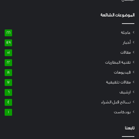
الموضوعات الشائعة
عاجلة
166
أخبار
149
مقالات
51
تقنية البطاريات
22
فيديوهات
18
مقالات تثقيفية
17
ارشيف
6
نصائح قبل الشراء
4
بودكاست
1
تابعنا