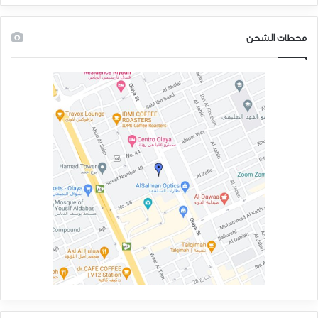
وتكاد تكلفة شحن السيارات أن تكون غير ملحوظة، حيث تعادل نحو دولار
واحد لكل 60 كيلومتراً. وفوق كل ذلك يستطيع السائق ركن سيارته مجاناً
محطات الشحن
من دون قيود في مواقف السيارات المخصصة للسيارات الكهربائية، أو مجاناً
لساعتين فقط في مواقف السيارات العادية. كما تسمح سلطات المدينة
لسائقي السيارات الكهربائية بقيادتها في الممرات المخصصة للحافلات، وهو
امتياز يوفر الوقت خلال ساعة الذروة أو أثناء الاختناقات المرورية.
وتحظى المدينة بعدد من الفوائد البيئية نتيجة دعمها التحول إلى السيارات
الكهربائية. ففي السنة الماضية، جرى تصنيف جودة مياه نهر ليوجيانغ الذي
يخترق المدينة في المرتبة الأولى بين أنهار الصين الداخلية. كما تم تصنيف
جودة الهواء اليومية في المدينة على أنها ممتازة في 97 في المائة من الوقت
خلال 2020، مقارنة بنحو 76 في المائة فقط في العاصمة بكين.
وتخطط «ليوتشو» لتقديم المزيد من الدعم لقطاع السيارات من خلال
التشجيع على توطين سلاسل التوريدات، وضمان الابتكار في التقنيات، وتعزيز
الصادرات. فيما تسعى صناعة السيارات الكهربائية في المدينة إلى مضاعفة
العوائد إلى ما يعادل 80 مليار دولار بحلول 2030.
يمثّل إقناع الناس بالتحول إلى السيارات الكهربائية رهاناً يصعب الفوز به من
دون تخفيض الأسعار ووضع قوانين مُلزِمة. وفي المقابل، تُظهر تجربة مدينة