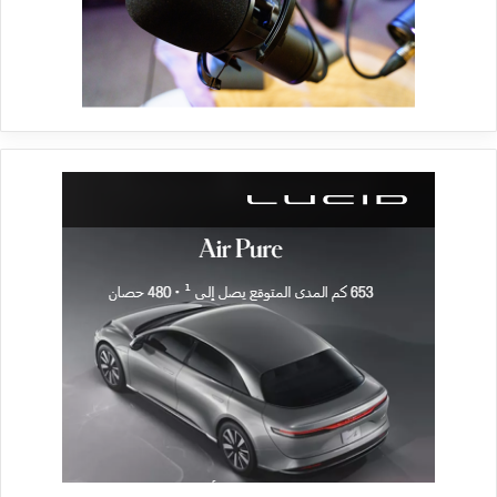
المصاعب وتشجيع سكانها على التحول إلى استخدام السيارات الكهربائية.
وكانت مبيعات السيارات في المدينة، التي يبلغ عدد سكانها نحو 3.8 مليون
نسمة، سجلت رقماً قياسياً عالمياً حيث بلغت حصة السيارات الكهربائية
المبيعة فيها خلال العام الماضي 30 في المائة.
وتمثل المدينة مقراً لتحالف شركات يجمع «جنرال موتورز» الأميركية وسايك
وولينغ الصينية، التي تتولى تصنيع سيارات كهربائية صغيرة تبدأ أسعارها
من 4500 دولار فقط، وتصل إلى 9 آلاف دولار بمواصفات رفاهية إضافية. وبهذه
الأسعار التنافسية، يسيطر التحالف منذ شهر يوليو (تموز) الماضي على سوق
السيارات الكهربائية في الصين، التي تعدّ الأضخم في العالم. ويهدف إلى
تحقيق مبيعات سنوية تصل إلى 1.2 مليون سيارة كهربائية في العام المقبل،
أي ما يعادل تقريباً عدد المركبات الكهربائية التي أنتجتها جميع الشركات
الصينية في 2020.
ويعمل هذا التحالف بالشراكة مع سلطات المدينة لتحويلها إلى نموذج للمدن
التي تدعم السيارات الكهربائية. وبفضل أكثر من 600 محطة عامة، نفذتها
المدينة وتوفر نحو 7400 مقبس شحن، تحمل «ليوتشو» لقب «دائرة الشحن 10
دقائق»، حيث يستطيع سائقو السيارات الكهربائية إيجاد محطة شحن في
نطاق 10 دقائق من موقعهم.