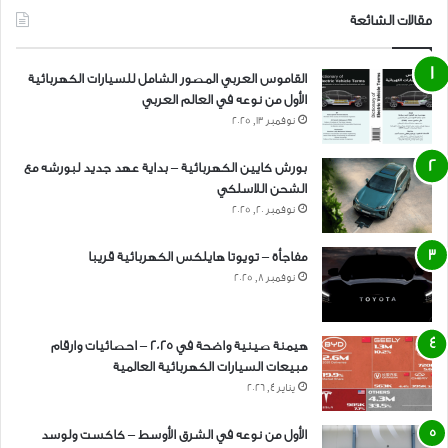
«ليوتشو»، التي بدأت تنتقل عدواها سريعاً إلى المناطق المجاورة ومدن
مقالات الشائعة
صينية أخرى، أن فرص النجاح في خفض الانبعاثات الناتجة عن النقل الطُرُقي
تصبح كبيرة من خلال العمل المخطَّط الذي يضمن تقديم تسهيلات محدودة
القاموس العربي المصور الشامل للسيارات الكهربائية
التكلفة في مقابل عوائد ملموسة عبر تقليل استهلاك الوقود وتحسين
الأول من نوعه في العالم العربي
نوعية الحياة. كما تثبت أن تخفيض أسعار السيارات الكهربائية ممكن مع
نوفمبر 13, 2025
زيادة كميات الإنتاج وعدم المبالغة في الفخامة والكماليات.
بورش كايين الكهربائية – بداية عهد جديد لبورشه مع
الشحن اللاسلكي
مصدر
صحيفة الشرق الأوسط
نوفمبر 20, 2025
مفاجأة – تويوتا هايلكس الكهربائية قريبا
المركبات الكهربائية
صناعة السيارات الكهربائية
نوفمبر 8, 2025
هيمنة صينية واضحة في 2025 – احصائيات وارقام
مبيعات السيارات الكهربائية العالمية
يناير 4, 2026
الأول من نوعه في الشرق الأوسط – كاكست ولوسد