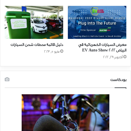
ولكن من المنتظر حصول تقدُّم كبير في تكنولوجيا السيارات الهجينة في
المستقبل القريب، بحيث تصبح بطارياتها ذاتية الشحن بالكامل بالاعتماد
على محرّك السيارة العامل على الوقود التقليدي، مما يمكّنها من قطع
المسافات الطويلة باستخدام الكهرباء بنسبة 80 في المائة والوقود العادي
بنسبة 20 في المائة، بلا حاجة للشحن من مصدر خارجي أثناء الرحلة.
ومن التحديات التي تواجه السيارات الكهربائية بالكامل وقت الشحن، الذي
معرض السيارات الكهربائية في
دليل قائمة محطات شحن السيارات
يعتمد على سعة البطارية وسرعة الشاحن، وهو يتراوح حالياً ما بين 8 ساعات
الرياض 2022 EV Auto Show
مايو 5, 2023
باستخدام الشاحن القياسي في حالة سيارة «تسلا إس» وساعة واحدة
أكتوبر 29, 2022
باستخدام الشاحن الفائق. وتتطلب أغلب السيارات ساعتين على الأقل لشحن
بطاريتها الفارغة، فيما تزداد المسألة تعقيداً بغياب البنية التحتية للشحن في
مواقف السيارات ومراكز التسوق وغيرها.
بودكاست
ولا تزال أسعار السيارات الكهربائية مرتفعة نسبياً. فبعيداً عن سيارات تسلا
الباهظة، يبدأ سعر سيارة «نيسان ليف» وسيارة «هيونداي أيونيك» بنحو 30
ألف دولار بنطاق قيادة يقل عن 320 كيلومتراً. ومن الملاحظ أن أسعار السيارات
الكهربائية تشهد انخفاضاً بالمقارنة مع نظيراتها التي تعمل على الغاز
المضغوط، مثلاً، وهي فوق كل ذلك تحظى بإعفاءات ضريبية وحوافز حكومية
تسهم في خفض التكلفة على المستهلك.
وتمثل مدينة «ليوتشو» Liuzhou الصينية قصة نجاح في تجاوز هذه