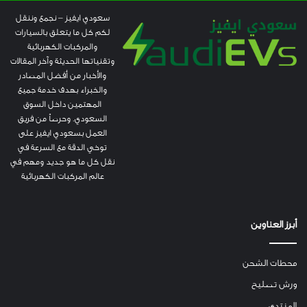
سعودي ايفيز – نجمع وننقل
لكم كل ما يتعلق بالسيارات
والمركبات الكهربائية
وتقنياتها الحديثة وآخر المقالات
والأخبار من أفضل المصادر
والخبراء بهدف خدمة جميع
المهتمين داخل السوق
السعودي. وحرصاً من فريق
العمل بسعودي ايفيز على
توخي الدقة مع السرعة في
نقل كل ما هو جديد ومهم في
عالم المركبات الكهربائية
أبرز العناوين
محطات الشحن
ورش تصليح
المنتدى