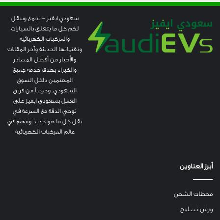
سعودي ايفيز – نجمع وننقل
لكم كل ما يتعلق بالسيارات
والمركبات الكهربائية
وتقنياتها الحديثة وآخر المقالات
والأخبار من أفضل المصادر
والخبراء بهدف خدمة جميع
المهتمين داخل السوق
السعودي. وحرصاً من فريق
العمل بسعودي ايفيز على
توخي الدقة مع السرعة في
نقل كل ما هو جديد ومهم في
عالم المركبات الكهربائية
أبرز العناوين
محطات الشحن
ورش تصليح