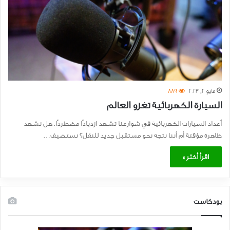
مايو 2, 2023
889
السيارة الكهربائية تغزو العالم
أعداد السيارات الكهربائية في شوارعنا تشهد ازديادًا مضطردًا. هل نشهد
ظاهرة مؤقتة أم أننا نتجه نحو مستقبل جديد للنقل؟ نستضيف…
اقرأ أكثر »
بودكاست