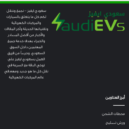
سعودي ايفيز – نجمع وننقل
لكم كل ما يتعلق بالسيارات
والمركبات الكهربائية
وتقنياتها الحديثة وآخر المقالات
والأخبار من أفضل المصادر
والخبراء بهدف خدمة جميع
المهتمين داخل السوق
السعودي. وحرصاً من فريق
العمل بسعودي ايفيز على
توخي الدقة مع السرعة في
نقل كل ما هو جديد ومهم في
عالم المركبات الكهربائية
أبرز العناوين
محطات الشحن
ورش تصليح