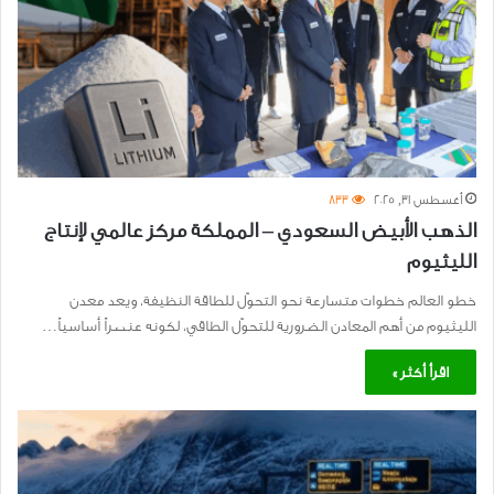
أغسطس 31, 2025
833
الذهب الأبيض السعودي – المملكة مركز عالمي لإنتاج
الليثيوم
خطو العالم خطوات متسارعة نحو التحوّل للطاقة النظيفة، ويعد معدن
الليثيوم من أهم المعادن الضرورية للتحوّل الطاقي، لكونه عنصراً أساسياً…
اقرأ أكثر »