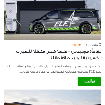
أكتوبر 22, 2025
1٬946
مفاجأة مرسيدس – منصة شحن متنقلة للسيارات
الكهربائية لتوليد طاقة هائلة
أعلنت مرسيدس-بنز عن شاحنة شحن السيارات الكهربائية المتنقلة FLE قد
تبدو FLE كشاحنة كهربائية، لكنها أكثر من مجرد مركبة عادية.…
اقرأ أكثر »