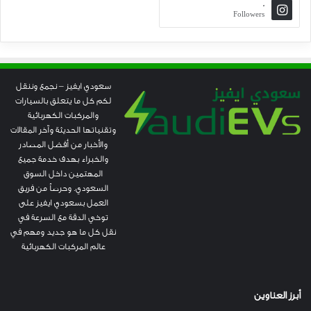
0
Followers
سعودي ايفيز – نجمع وننقل
لكم كل ما يتعلق بالسيارات
والمركبات الكهربائية
وتقنياتها الحديثة وآخر المقالات
والأخبار من أفضل المصادر
والخبراء بهدف خدمة جميع
المهتمين داخل السوق
السعودي. وحرصاً من فريق
العمل بسعودي ايفيز على
توخي الدقة مع السرعة في
نقل كل ما هو جديد ومهم في
عالم المركبات الكهربائية
أبرز العناوين