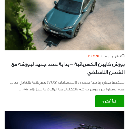
نوفمبر 20, 2025
3٬047
بورش كايين الكهربائية – بداية عهد جديد لبورشه مع
الشحن اللاسلكي
بصفتها سيارة رياضية متعددة الاستخدامات (VUS) كهربائية بالكامل، تجمع
هذه السيارة بين جوهر بورشه والتكنولوجيا الرائدة: ما يصل إلى 058…
اقرأ أكثر »