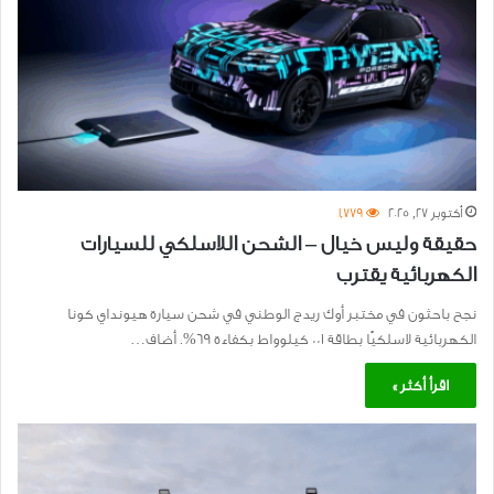
أكتوبر 27, 2025
1٬779
حقيقة وليس خيال – الشحن اللاسلكي للسيارات
الكهربائية يقترب
نجح باحثون في مختبر أوك ريدج الوطني في شحن سيارة هيونداي كونا
الكهربائية لاسلكيًا بطاقة 001 كيلوواط بكفاءة 69%. أضاف…
اقرأ أكثر »