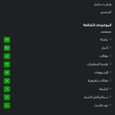
ورش تصليح
المنتدى
الموضوعات الشائعة
عاجلة
165
أخبار
148
مقالات
51
تقنية البطاريات
22
فيديوهات
18
مقالات تثقيفية
17
ارشيف
6
نصائح قبل الشراء
4
بودكاست
1