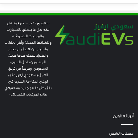
سعودي ايفيز – نجمع وننقل
لكم كل ما يتعلق بالسيارات
والمركبات الكهربائية
وتقنياتها الحديثة وآخر المقالات
والأخبار من أفضل المصادر
والخبراء بهدف خدمة جميع
المهتمين داخل السوق
السعودي. وحرصاً من فريق
العمل بسعودي ايفيز على
توخي الدقة مع السرعة في
نقل كل ما هو جديد ومهم في
عالم المركبات الكهربائية
أبرز العناوين
محطات الشحن