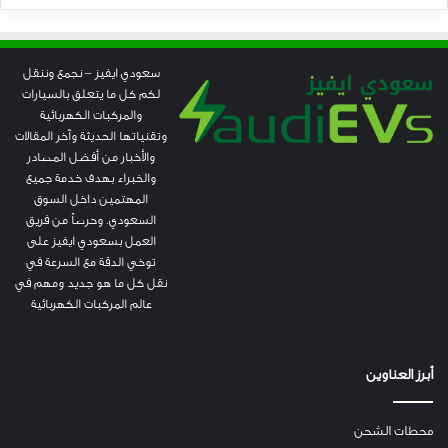
سعودي ايفيز – نجمع وننقل
لكم كل ما يتعلق بالسيارات
والمركبات الكهربائية
وتقنياتها الحديثة وآخر المقالات
والأخبار من أفضل المصادر
والخبراء بهدف خدمة جميع
المهتمين داخل السوق
السعودي. وحرصاً من فريق
العمل بسعودي ايفيز على
توخي الدقة مع السرعة في
نقل كل ما هو جديد ومهم في
عالم المركبات الكهربائية
أبرز العناوين
محطات الشحن