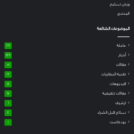
ورش تصليح
المنتدى
الموضوعات الشائعة
عاجلة
166
أخبار
149
مقالات
51
تقنية البطاريات
22
فيديوهات
18
مقالات تثقيفية
17
ارشيف
6
نصائح قبل الشراء
4
بودكاست
1