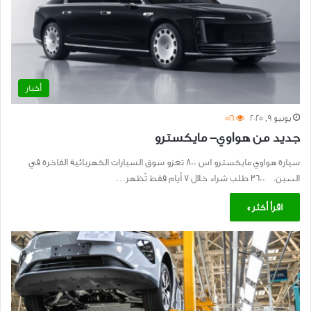
أخبار
يونيو 9, 2025
516
جديد من هواوي- مايكسترو
سيارة هواوي مايكسترو اس ٨٠٠ تغزو سوق السيارات الكهربائية الفاخرة في
الصين. ٣٦٠٠ طلب شراء خلال ٧ أيام فقط تُظهر…
اقرأ أكثر »