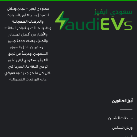
سعودي ايفيز – نجمع وننقل
لكم كل ما يتعلق بالسيارات
والمركبات الكهربائية
وتقنياتها الحديثة وآخر المقالات
والأخبار من أفضل المصادر
والخبراء بهدف خدمة جميع
المهتمين داخل السوق
السعودي. وحرصاً من فريق
العمل بسعودي ايفيز على
توخي الدقة مع السرعة في
نقل كل ما هو جديد ومهم في
عالم المركبات الكهربائية
أبرز العناوين
محطات الشحن
ورش تصليح
المنتدى