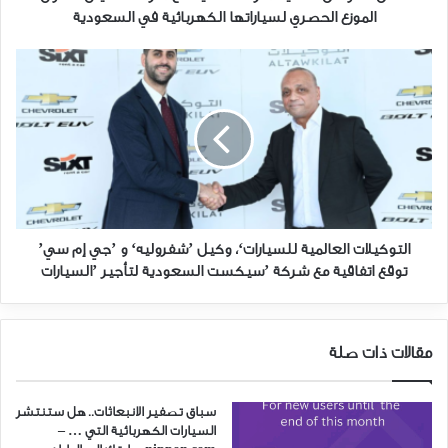
الموزع
الموزع الحصري لسياراتها الكهربائية في السعودية
الحصري
لسياراتها
التوكيلات
الكهربائية
العالمية
في
للسيارات‘،
السعودية
وكيل
’شفروليه‘
و
’جي
إم
سي’
توقع
التوكيلات العالمية للسيارات‘، وكيل ’شفروليه‘ و ’جي إم سي’
اتفاقية
توقع اتفاقية مع شركة ’سيكست السعودية لتأجير ’السيارات
مع
شركة
’سيكست
مقالات ذات صلة
السعودية
لتأجير
’السيارات
سباق تصفير الانبعاثات.. هل ستنتشر
السيارات الكهربائية التي … –