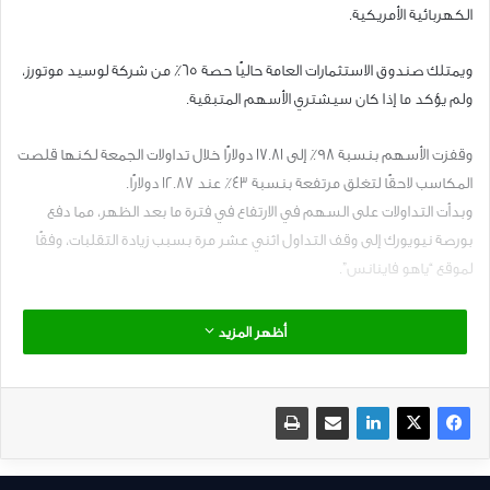
الكهربائية الأمريكية.
ويمتلك صندوق الاستثمارات العامة حاليًا حصة 65٪ من شركة لوسيد موتورز،
ولم يؤكد ما إذا كان سيشتري الأسهم المتبقية.
وقفزت الأسهم بنسبة 98٪ إلى 17.81 دولارًا خلال تداولات الجمعة لكنها قلصت
المكاسب لاحقًا لتغلق مرتفعة بنسبة 43٪ عند 12.87 دولارًا.
وبدأت التداولات على السهم في الارتفاع في فترة ما بعد الظهر، مما دفع
بورصة نيويورك إلى وقف التداول اثني عشر مرة بسبب زيادة التقلبات، وفقًا
لموقع “ياهو فاينانس”.
وكان سعر سهم لوسيد قد انخفض بنسبة 76 ٪ من أعلى مستوى له على
أظهر المزيد
الإطلاق عند 55.21 دولارًا في أواخر عام 2021، مما يعكس التراجع في أسهم
التكنولوجيا والمركبات الكهربائية الأخرى بسبب ارتفاع التضخم ورفع أسعار
الفائدة من قبل بنك الاحتياطي الفيدرالي.
وبحسب بيزينيس انسايدر من المتوقع أيضًا أن تواجه الشركة منافسة