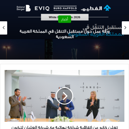
متزايدة هذا العام بعد أن خفضت تيسلا الأسعار على العديد من موديلاتها،
الأمر الذي يضغط على شركات السيارات الكهربائية الأخرى لخفض الأسعار.
أخبار
المصدر:
مال
نافا و بنتلر – شراكة استراتيجية لبناء كفاءات سعودية
تعلن
كانو
عن
اتفاقية
شراكة
نهائية
مع
شركة
العليان
لتكون
تعلن كانو عن اتفاقية شراكة نهائية مع شركة العليان لتكون