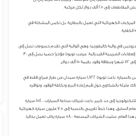
لمركبات الكهربائية التي تعمل بالبطارية، بل تكمن المشكلة في
الكفاية.
يدروجين في والية كاليفورنيا، وهي الوالية التي تقدم حسومات تصل إلى
7500 دولار على السيارات التي تعمل بخاليا الوقود، بالاضافة إلى إلعفاءات الضريبية الفيدرالية. عرضت تويوتا مؤخرا خصما يصل إلى 30
وحتى مع هذه الحوافز السخية، لم يكن المستهلكون مهتمين بالسيارة. باعت تويوتا 1,722 سيارة سيدان من طراز ميراي فقط في
مالك مليئة بالشكاوى حول قيم إعادة البيع وتكلفة الوقود وتوافره.
الصورة العالمية لا تختلف كثيرا. على الرغم من الدعم المحايد للتكنولوجيا إلى حد كبير، باعت شركات صناعة السيارات 15400 سيارة
ركاب تعمل بخاليا الوقود في عام ،2022 بانخفاض طفيف عن العام السابق. وهذا خطأ تقريبي بالنسبة إلى 7.5 مليون سيارة كهربائية
تعمل بالبطارية و2.9 مليون سيارة هجينة تم بيعها. وحتىآلن هذا العام، سلمت الشركات المصنعة 5800 سيارة ركاب تعمل بخاليا