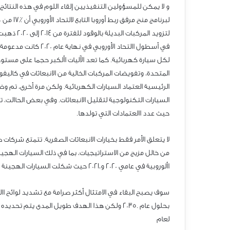
لتزويد الم
لكل سيارة كهربائية. كما تعد الآليات األكبر حجما على مستو
المتحدة، وتفويضات المركبات الخالية من الانبعاثات في كاليفور
الرئيسية العتماد السيارات الكهربائية. ولكن مرة أخرى، تم و
السيارات التكنولوجية لتقليل الانبعاثات. وفي بعض الحاالت، 
حيث عدد االعتمادات التي تولدها.
لا يتعلق الأمر فقط بخيارات الانبعاثات الصفرية. تتمتع شركات 
من خالل مزيج من الاستراتيجيات، بما في ذلك السيارات الهجين
األوروبية في عامي 2020 و،2021 حيث شكلت السيارات الهجينة غالبية مبيعاتها.
سوف يصبح البقاء في الامتثال أكثر صرامة مع تشديد لوائح اا
بحلول عام .2035 ولكن هذا الهدف طويل المدى يت
لعام