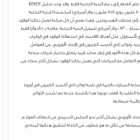
و لا يمكن للمسؤولين التنفيذيين إلقاء اللوم في هذه النتائج على الفتقار إلى دعم البنية التحتية فقط. وقد وجد تحليل BNEF
لبرنامج منح مرفق ربط أوروبا التابع لالتحاد الأوروبي أن ٪17 من 700 مليون يورو )751 مليون دولار أميركي( المخصصة للبنية التحتية
ركبات البديلة بالوقود للفترة من 2014 إلى 2020 ذهبت إلى محطات الهيدروجين. وهذا يعني أن كل مركبة تعمل بخاليا الوقود
في أسطول االتحاد الأوروبي في نهاية عام 2020 كانت مدعومة بمبلغ 83000 دولار أمريكي لتمويل البنية التحتية، مقارنة بـ 85دولارا فقط
ى األسطول، مثل أهداف الاقتصاد في استهالك الوقود في الواليات
نيا، ولوائح ثاني أكسيد الكربون في الإتحاد األوروبي، من العوامل
ضع كل هذه الأمور في إطار محايد فيما يتعلق باختيار شركات صناعة
تم التعامل مع المركبات التي تعمل بخاليا الوقود بشكل أكثر سخاء من
صناعة السيارات بالحرية في تلبية لوائح ثاني أكسيد الكربون في أوروبا
ة التقليدية. فعلت تويوتا هذا بالضبط عندما تم تشديد اللوائح
لتحاد الأوروبي بشكل أكبر نحو التخلص التدريجي من انبعاثات العوادم
م تحديده ببساطة من خالل ما هو مطلوب من الكتلة لتحقيق هدفها المناخي