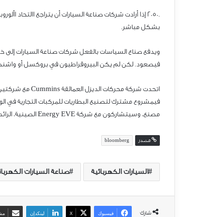
.2050 إذا أرادت شركات صناعة السيارات أن يتراجع االتحاد ا
بشكل مباشر.
ويدفع صناع السياسات بالفعل شركات صناعة السيارات إلى خفض 
فيصعود. لكن لم يكن البيروقراطيون في بروكسل أو واشنط
مصنع، وسيتشاركون مع شركة Energy EVE الصينية، الرائدة في خاليا بطاريات الليثيوم والحديد والفوسفات.
مصدر
bloomberg
السيارات الكهربائية
صناعة السيارات الكهربائ
شارك
فيسبوك
‫X
لينكدإن
مشا