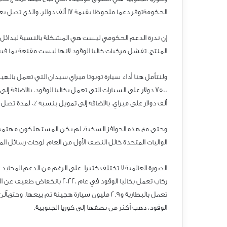
الحكومةتوفر دعما ملحوظا بقيمة 17 ألف دوالر، والذي تصل بعض المقاطعات إلى 25 ألف دولار لكل مركبة.
إن ندرة الدعم الحكومي ليست هي المشكلة بالنسبة لبدائل ا
المنتج. تفشل مركبات خاليا الوقود لانها ليست مقنعة بما فيه 
ولنتأمل هنا أداء سيارة تويوتا ميراي سيدان التي تعمل باله
ألف دولار على ميراي، بالاضافة إلى تمويل بنسبة ٪0 لمدة تصل إلى 72 شهرا وبطاقة وقود بقيمة 15 ألف دوالر.
الواليات المتحدة خالل النصف الأول من العام. لوحات رسائل ال
الوقود، ذهب أكثر من نصفها إلى كوريا الجنوبية.