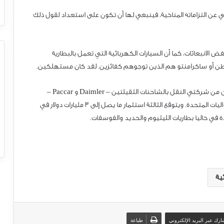
ألوروبي عن التزاماته المناخية، فينبغي لها أن تكون على استعداد لقول ذلك
الانبعاثات، كما أن السيارات الكهربائية التي تعمل بالبطارية
ن أو ساكرامنتو هم الذين توجوهم كفائزين. لقد كان مستهلكين.
اتحدت شركة محركات الديزل العمالقة Cummins مع شركتين من شركتي النقل بالشاحنات الثقيلتين – Daimler و Paccar –
فيمشروع مشترك لتصنيع البطاريات للمركبات التجارية في الواليات المتحدة. ويتوقع الثالثة استثمار ما يصل إلى 3 مليارات دولار في
ية
رك عبر البريد الإلكتروني
طباعة