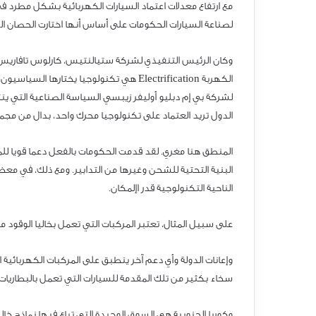
مع ارتفاع معدلات اعتماد السيارات الكهربائية بشكل مطرد في
لصناعة السيارات الحكومات على أساس أنها اختارت الحصان الف
وكان الرئيس التنفيذي لشركة ستيالنتيس، كارلوس تافاريس، من
الكهربة Electrification هي تكنولوجيا يخت
لشركة بي إم دبليو أوليفر زيبسي السياسة الصناعية التي ينته
الدول تريد العتماد على تكنولوجيا محرك واحد، بدال من مجم
المنطق هنا مغري. لقد قدمت الحكومات بالفعل دعما قويا للم
البنية التحتية للشحن وغيرها من التدابير. ومع ذلك، في م
الناحية التكنولوجية قدر اإلمكان.
على سبيل المثال، تعتبر المركبات التي تعمل بخاليا الوقود م
وإعانات الدولة وأي دعم آخر ينطبق على المركبات الكهربائية 
سخاء بكثير من تلك المقدمة للسيارات التي تعمل بالبطاريات 
وكوريا الجنوبية هي السوق الوحيدة التي تباع فيها نماذج خال