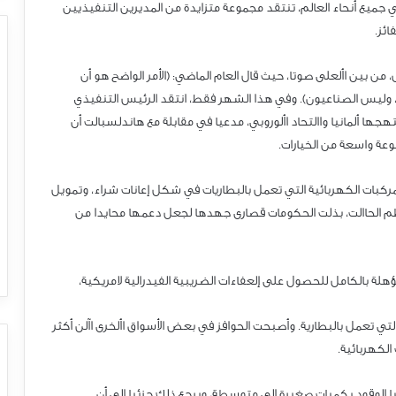
 جميع أنحاء العالم، تنتقد مجموعة متزايدة من المديرين التنفيذيين
ائز.
 بين األعلى صوتا، حيث قال العام الماضي: (الأمر الواضح هو أن
ارها السياسيون، وليس الصناعيون). وفي هذا الشهر فقط، انتقد الرئيس التنفيذي
جها ألمانيا واالتحاد األوروبي، مدعيا في مقابلة مع هاندلسبالت أن
وعة واسعة من الخيارات.
ركبات الكهربائية التي تعمل بالبطاريات في شكل إعانات شراء، وتمويل
عظم الحاالت، بذلت الحكومات قصارى جهدها لجعل دعمها محايدا من
ؤهلة بالكامل للحصول على إلعفاءات الضريبية الفيدرالية لامريكية،
التي تعمل بالبطارية. وأصبحت الحوافز في بعض الأسواق األخرى اآلن أكثر
الكهربائية.
يا الوقود بكميات صغيرة إلى متوسطة، ويرجع ذلك جزئيا إلى أن