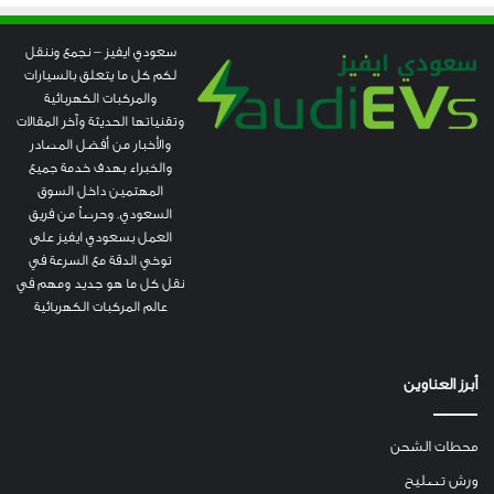
سعودي ايفيز – نجمع وننقل
لكم كل ما يتعلق بالسيارات
والمركبات الكهربائية
وتقنياتها الحديثة وآخر المقالات
والأخبار من أفضل المصادر
والخبراء بهدف خدمة جميع
المهتمين داخل السوق
السعودي. وحرصاً من فريق
العمل بسعودي ايفيز على
توخي الدقة مع السرعة في
نقل كل ما هو جديد ومهم في
عالم المركبات الكهربائية
أبرز العناوين
محطات الشحن
ورش تصليح