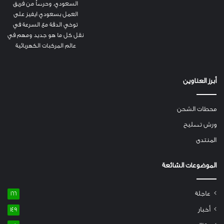
السعودي. وحرصاً من فريق
العمل بسعودي ايفيز على
توخي الدقة مع السرعة في
نقل كل ما هو جديد ومهم في
عالم المركبات الكهربائية
أبرز العناوين
محطات الشحن
ورش تصليح
المنتدى
الموضوعات الشائعة
عاجلة
166
أخبار
149