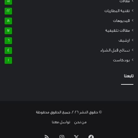
مقالات
51
تقنية البطاريات
22
فيديوهات
18
مقالات تثقيفية
17
ارشيف
6
نصائح قبل الشراء
4
بودكاست
1
تابعنا
© حقوق النشر 2026، جميع الحقوق محفوظة
من نحن
تواصل معنا
فيسبوك
‫X
انستقرام
ملخص