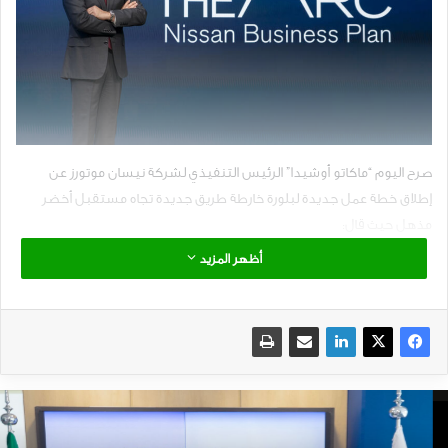
صرح اليوم “ماكاتو أوشيدا” الرئيس التنفيذي لشركة نيسان موتورز عن
إطلاق خطة عمل جديدة لبلورة خارطة طريق جديدة تجاه مستقبل أخضر
مذهل حيث قال:
أظهر المزيد
“يسعدني أن أعلن عن إطلاق القوس، وهي خطة عمل شركة نيسان موتورز
التي تمهد الطريق لمستقبل مذهل.
القوس هو خارطة طريقنا التي تربط خطة التحول الحالية ل “نيسان
نيكست”برؤيتنا طويلة المدى الطموح ٢٠٣٠. إنه يمثل التزامنا بالنمو المستمر
والقدرة على التكيف في سوق سريع التغير.