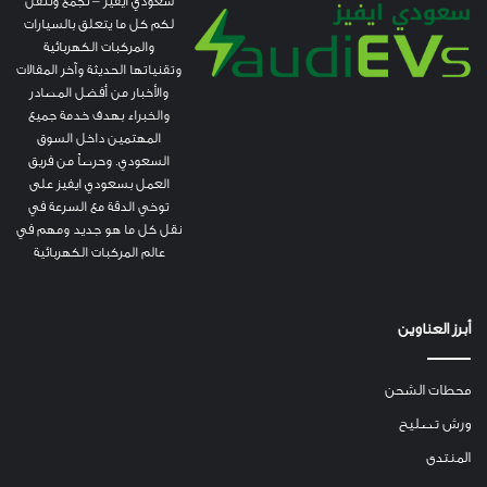
سعودي ايفيز – نجمع وننقل
لكم كل ما يتعلق بالسيارات
والمركبات الكهربائية
وتقنياتها الحديثة وآخر المقالات
والأخبار من أفضل المصادر
والخبراء بهدف خدمة جميع
المهتمين داخل السوق
السعودي. وحرصاً من فريق
العمل بسعودي ايفيز على
توخي الدقة مع السرعة في
نقل كل ما هو جديد ومهم في
عالم المركبات الكهربائية
أبرز العناوين
محطات الشحن
ورش تصليح
المنتدى