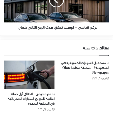
تحقق
هدف
SaudiEVs
mobilitytech
innovation
الربع
الثاني
sustainablemobility
الطاقة المتجددة
بنجاح
برقم قياسي - لوسيد تحقق هدف الربع الثاني بنجاح
المركبات الكهربائية
المعرض الدولي لتكنولوجيا المركبات الكهربائية
مقالات ذات صلة
جيم تيك
صناعة السيارات الكهربائية
ما مستقبل السيارات الكهربائية في
محطة شحن سيارات كهربائية
السعودية؟ – صحيفة عكاظ | Okaz
Newspaper
مايو 16, 2023
بدعم حكومي – انطلاق أول حملة
اعلانية للترويج السيارات الكهربائية
في المملكة المتحدة
يناير 21, 2026