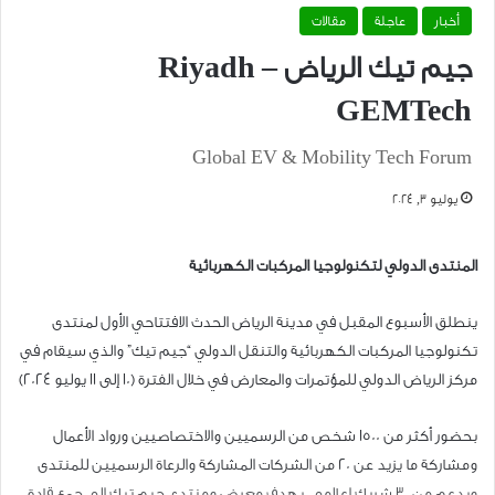
أخبار
عاجلة
مقالات
جيم تيك الرياض – Riyadh
GEMTech
Global EV & Mobility Tech Forum
يوليو 3, 2024
المنتدى الدولي لتكنولوجيا المركبات الكهربائية
ينطلق الأسبوع المقبل في مدينة الرياض الحدث الافتتاحي الأول لمنتدى
تكنولوجيا المركبات الكهربائية والتنقل الدولي “جيم تيك” والذي سيقام في
مركز الرياض الدولي للمؤتمرات والمعارض في خلال الفترة (١٠ إلى ١١ يوليو ٢٠٢٤)
بحضور أكثر من ١٥٠٠ شخص من الرسميين والاختصاصيين ورواد الأعمال
ومشاركة ما يزيد عن ٢٠ من الشركات المشاركة والرعاة الرسميين للمنتدى
وبدعم من ٣٠ شريك إعلامي، يهدف معرض ومنتدى جيم تيك إلى جمع قادة