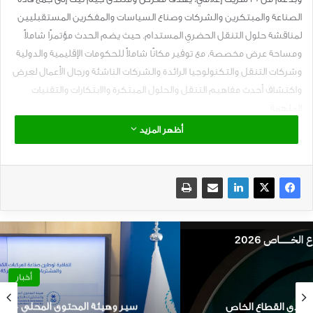
الصناعة والمبتكرين والشركات وصناع السياسات والمفكرين المستقبليين
لمناقشة حلول التنقل الحضري المستدام. حيث يضم الحدث مؤتمرًا شاملاً
ومساحة عرض مخصصة، مع توفير مكانًا شاملاً للحكومات الإقليمية والدولية
وشركات التنقل والتكنولوجيا الرائدة والشركات الناشئة ورجال الأعمال لعرض
واكتشاف أحدث مفاهيم التنقل والحلول المبتكرة والابتكارات والتقنيات
الملهمة
أظهر المزيد
ونحن في سعودي ايفيز – كأحد الشركاء الاعلاميين الداعمين لهذا المعرض
والمنتدى المتخصص- ندعو ونحفز كل الجهات المهتمة بقطاع المركبات
الكهربائية وحلول وتقنيات النقل الحضري المستدام بالحضور والمشاركة
الفاعلة حيث سيتوفر للمشاركين الفرصة الاستثنائية لحضور الجلسات
النقاشية التفاعلية، واجتماعات عمل جانبية والاستماع إلى كلمات رؤساء
تنفيذيين ومدراء أكبر الشركات والجهات المشاركة في المنتدى، وفرصة
الاطلاع على عدد من العروض التسويقية لعدد من الشركات الناشئة، والتعرف
على آلاف الجهات المعنية العالمية والوطنية المتخصصة في هذا القطاع
أخبار
الواعد
سير وهيئة المحتوى المحلي – شراكة لتوطين الصناعة