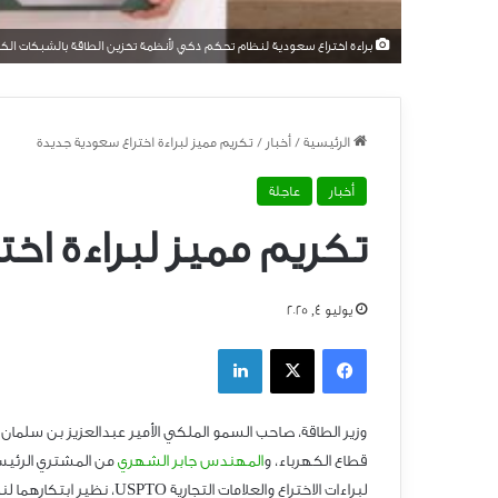
براءة اختراع سعودية لنظام تحكم ذكي لأنظمة تخزين الطاقة بالشبكات الكه
الرئيسية
/
أخبار
/
تكريم مميز لبراءة اختراع سعودية جديدة
أخبار
عاجلة
تكريم مميز لبراءة ا
يوليو 4, 2025
فيسبوك
‫X
لينكدإن
وزير الطاقة، صاحب السمو الملكي الأمير عبدالعزيز بن سلما
قطاع الكهرباء، و
المهندس جابر الشهري
من المشتري الرئيس،
لبراءات الاختراع والعلامات التجارية OTPSU، نظير ابتكارهما