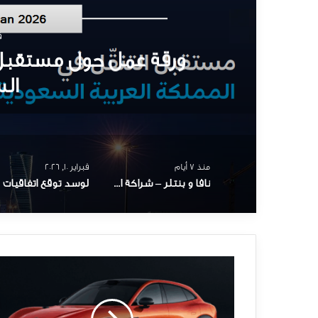
نافا و بنتلر – شراكة اس
منذ 7 أيام
فبراير 10, 2026
نافا و بنتلر – شراكة استراتيجية لبناء كفاءات سعودية
شاومي
الجديدة
-
مبيعات