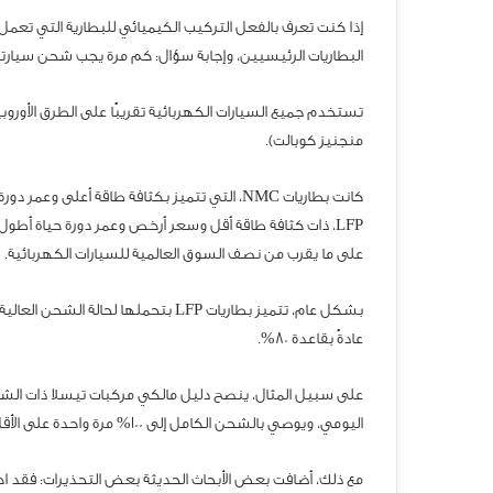
إذا كنت تعرف بالفعل التركيب الكيميائي للبطارية التي تعمل
البطاريات الرئيسيين، وإجابة سؤال: كم مرة يجب شحن سيارتي
تستخدم جميع السيارات الكهربائية تقريبًا على الطرق الأورو
منجنيز كوبالت).
كانت بطاريات CMN، التي تتميز بكثافة طاقة أعلى وعمر دو
PFL، ذات كثافة طاقة أقل وسعر أرخص وعمر دورة حياة أطول،
على ما يقرب من نصف السوق العالمية للسيارات الكهربائية.
بشكل عام، تتميز بطاريات PFL بتحملها لحالة الشحن العالية
عادةً بقاعدة 08%.
على سبيل المثال، ينصح دليل مالكي مركبات تيسلا ذات ال
اليومي، ويوصي بالشحن الكامل إلى 001% مرة واحدة على الأقل
مع ذلك، أضافت بعض الأبحاث الحديثة بعض التحذيرات: فقد اخ