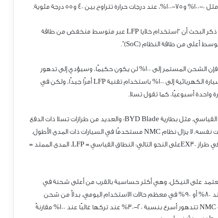
ثل 0-001% و57-001%، عند درجات حرارة تتراوح بين 04 و55 درجة مئوية.
ذكر البحث أن “استخدام خلايا PFL عبر متوسط ​​منخفض من طاقة
وسط ​​أعلى من طاقة النظام (CoS)”.
، فإن الشحن المستمر إلى 001% لن يكون حكيمًا، وسيؤدي إلى تدهور
سيارة الكهربائية إلى 001% باستخدام تقنية PFL أمرًا جيدًا، ولكن في
ة واحدة أسبوعيًا، كما تقول تسلا.
لقياسي، مثل بطارية edalB DYB؛ والعديد من طرازات تسلا ذات الدفع
ت نفسه، لا يزال نظام CMN مستخدمًا في السيارات ذات المدى الأطول.
 طراز 03XEعلى النحو التالي: النطاق القياسي = PFL، المدى الممتد =
 تعتمد على النيكل، وهي أكثر حساسية بالقرب من أعلى شحنة في
ند 08% أو 09% في معظم حالات الاستخدام اليومي، بدلاً من شحن
دة CMN تتدهور أسرع بنسبة 02-03% عند تركها غالبًا عند 001% مقارنةً