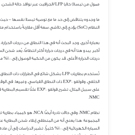
ممول من تيسلا) خلايا PFL/الجرافيت عبر نوافذ حالة الشحن، م
ما وجدوه يتناقض إلى حد ما مع توصية تيسلا نفسها – حيث 
النظام (CoS) يؤدي إلى تلاشي سعة أقل مقارنةً باستخدام مت
بعبارة أخرى، وجد البحث أنه في هذا النطاق من درجات الحرارة
أكبر. يبدو هنا أنه في درجات حرارة أكثر انتظامًا، يُعد شحن ال
درجات الحرارة الأعلى، قد يكون من الحكمة الوصول إلى 001% مر
تُستخدم بطاريات PFL بشكل شائع في الطرازات ذات النطاق ا
الخلفي، وفولفو 03XE ذات النطاق القياسي، وغيرها. في الوق
على سبيل المثال، تشرح فولفو 03XE علنًا تقسيم البطارية في
CMN.
نظام CMN، وفي حالات نادرة أيضًا ACN، هو كيمياء بطارية
المجموعة. هذا يعني أنه من المنطقي إبقاء شحن البطارية ع
السيارة الكهربائية إلى 001% كثيرًا. تشير الدراسات إلى أن ما