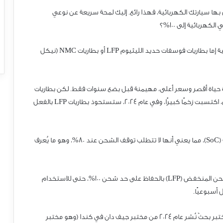
 بها سيارتك الكهربائية، فهذا رائع. إليك لمحة سريعة عن نوعي
 الكهربائية إلى 001%؟
بية إما بطاريات فوسفات حديد الليثيوم PFL أو بطاريات CMN (نيكل
رة حياة أقصر وسعر أعلى، مهيمنة قبل بضع سنوات فقط. لكن بطاريات
 اكتسبت زخمًا كبيرًا، وفي عام 4202، ستستحوذ بطاريات PFL بالفعل
 (CoS)، مما يعني أنها لا تتطلب توقف الشحن عند 08%، وهو ما يُعرف
شحن المنخفض (PFL) بالحفاظ على حد شحن 001%، حتى للاستخدام
 أسبوعيًا.
تبر بحثٌ نُشر عام 4202 من مختبر جيف دان في كندا (وهو مختبر