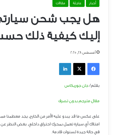
أخبار
عاجلة
مقالات
إليك كيفية ذلك حسب 
أغسطس 28, 2025
فيسبوك
‫X
لينكدإن
بقلم/
جان جوريكاس
مقال مترجم بدون تصرف
على عكس ما قد يبدو عليه الأمر من الخارج، يجد معظمنا م
امتلاك أي سيارة تعمل بمحرك احتراق داخلي. بغض النظر عن ن
في حالة جيدة لسنوات قادمة.