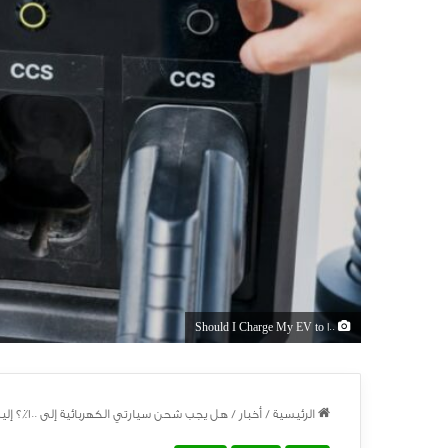
Should I Charge My EV to 100
الرئيسية
/
أخبار
/
هل يجب شحن سيارتي الكهربائية إلى 100٪؟ إليك كيفية ذلك حسب نوع بطاريتك