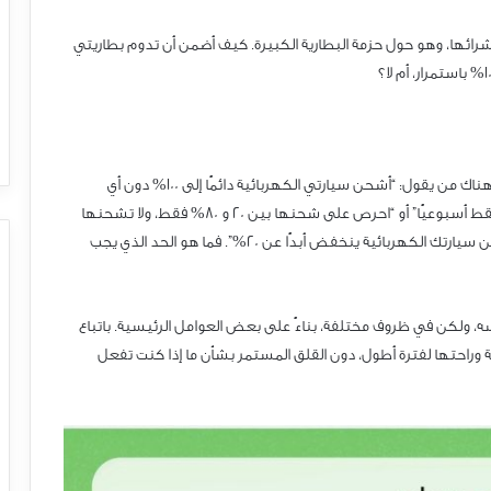
شرائها، وهو حول حزمة البطارية الكبيرة. كيف أضمن أن تدوم بطاريتي
 باستمرار، أم لا؟
وهناك من يقول: “أشحن سيارتي الكهربائية دائمًا إلى 001% دون أي
قط أسبوعيًا” أو “احرص على شحنها بين 02 و 08% فقط، ولا تشحنها
حن سيارتك الكهربائية ينخفض ​​أبدًا عن 02%”. فما هو الحد الذي يجب
 ولكن في ظروف مختلفة، بناءً على بعض العوامل الرئيسية. باتباع
وراحتها لفترة أطول، دون القلق المستمر بشأن ما إذا كنت تفعل