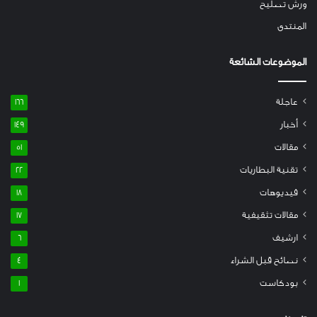
ورش تصليح
المنتدى
الموضوعات الشائعة
عاجلة
166
أخبار
149
مقالات
51
تقنية البطاريات
22
فيديوهات
18
مقالات تثقيفية
17
ارشيف
6
نصائح قبل الشراء
4
بودكاست
1