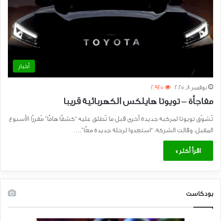
أخبار
نوفمبر 8, 2025
2٬945
مفاجأة – تويوتا هايلكس الكهربائية قريبا
تُشوّق تويوتا لمركبة جديدة أخرى قبل ما تُطلق عليه “كشفًا هامًا” مُقررًا الأسبوع
المقبل. وقالت الشركة: “استعدوا لرحلة جديدة معًا”.…
اقرأ أكثر »
بودكاست