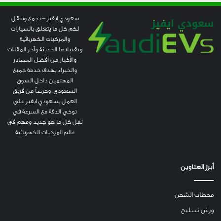
سعودي ايفيز – نجمع وننقل
لكم كل ما يتعلق بالسيارات
والمركبات الكهربائية
وتقنياتها الحديثة وآخر المقالات
والأخبار من أفضل المصادر
والخبراء بهدف خدمة جميع
المهتمين داخل السوق
السعودي. وحرصاً من فريق
العمل بسعودي ايفيز على
توخي الدقة مع السرعة في
نقل كل ما هو جديد ومهم في
عالم المركبات الكهربائية
أبرز العناوين
محطات الشحن
ورش تصليح